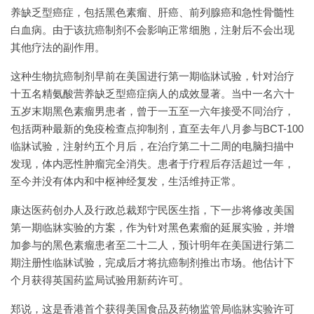
养缺乏型癌症，包括黑色素瘤、肝癌、前列腺癌和急性骨髓性
白血病。由于该抗癌制剂不会影响正常细胞，注射后不会出现
其他疗法的副作用。
这种生物抗癌制剂早前在美国进行第一期临牀试验，针对治疗
十五名精氨酸营养缺乏型癌症病人的成效显著。当中一名六十
五岁末期黑色素瘤男患者，曾于一五至一六年接受不同治疗，
包括两种最新的免疫检查点抑制剂，直至去年八月参与BCT-100
临牀试验，注射约五个月后，在治疗第二十二周的电脑扫描中
发现，体内恶性肿瘤完全消失。患者于疗程后存活超过一年，
至今并没有体内和中枢神经复发，生活维持正常。
康达医药创办人及行政总裁郑宁民医生指，下一步将修改美国
第一期临牀实验的方案，作为针对黑色素瘤的延展实验，并增
加参与的黑色素瘤患者至二十二人，预计明年在美国进行第二
期注册性临牀试验，完成后才将抗癌制剂推出市场。他估计下
个月获得英国药监局试验用新药许可。
郑说，这是香港首个获得美国食品及药物监管局临牀实验许可