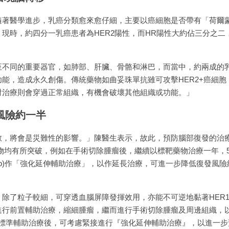
著醫學進步，乳癌分類愈來愈仔細，主要以癌細胞是否帶有「荷爾蒙
現時，約四分一乳癌患者為HER2陽性，而HR陽性大約佔三分之二，
至不同的重要器官，如肺部、肝臟、骨骼和淋巴，而當中，約兩成的
能，造成永久創傷。傳統藥物如曲妥珠單抗雖可攻擊HER2+癌細
射治療則會穿過正常組織，有機會破壞其他組織或功能。」
風險約一半
散，將會是災難性的影響。」陳醫生表示，故此，預防腦部復發的治
藥物均有所突破，例如在手術切除腫瘤後，繼續以標靶藥物治療一年，5
tinib)作「強化延伸輔助治療」，以作延長治療，可進一步降低復發風
除了粒子較細，可穿透血腦屏障發揮效用，亦能不可逆地黏著HER1、
進行前置輔助治療，縮細腫瘤，繼而進行手術切除腫瘤及周邊組織，
成標準輔助治療後，可考慮緊接進行『強化延伸輔助治療』，以進一步