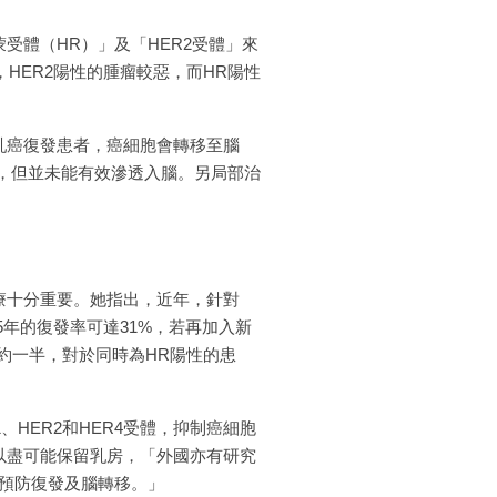
受體（HR）」及「HER2受體」來
HER2陽性的腫瘤較惡，而HR陽性
乳癌復發患者，癌細胞會轉移至腦
胞，但並未能有效滲透入腦。另局部治
療十分重要。她指出，近年，針對
年的復發率可達31%，若再加入新
險約一半，對於同時為HR陽性的患
HER2和HER4受體，抑制癌細胞
以盡可能保留乳房，「外國亦有研究
預防復發及腦轉移。」