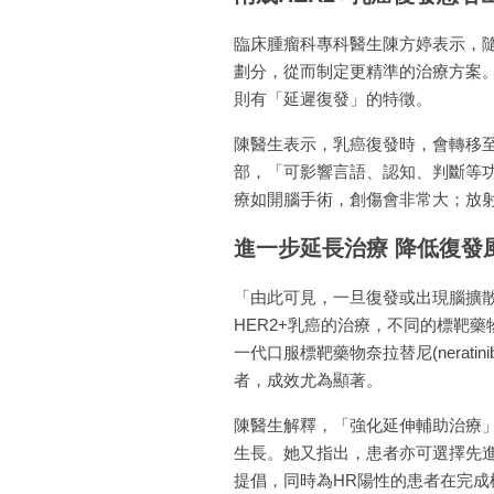
臨床腫瘤科專科醫生陳方婷表示，隨
劃分，從而制定更精準的治療方案。
則有「延遲復發」的特徵。
陳醫生表示，乳癌復發時，會轉移
部，「可影響言語、認知、判斷等功
療如開腦手術，創傷會非常大；放
進一步延長治療 降低復發
「由此可見，一旦復發或出現腦擴
HER2+乳癌的治療，不同的標靶
一代口服標靶藥物奈拉替尼(nera
者，成效尤為顯著。
陳醫生解釋，「強化延伸輔助治療」
生長。她又指出，患者亦可選擇先
提倡，同時為HR陽性的患者在完