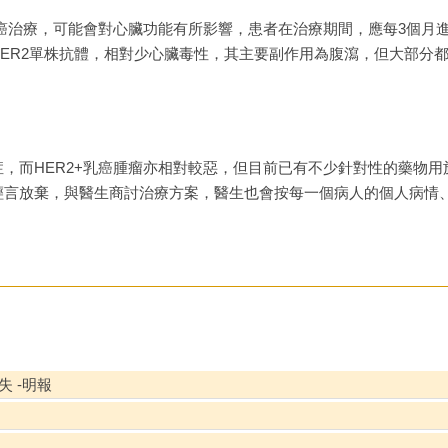
乳癌治療，可能會對心臟功能有所影響，患者在治療期間，應每3個月
ER2單株抗體，相對少心臟毒性，其主要副作用為腹瀉，但大部分
，而HER2+乳癌腫瘤亦相對較惡，但目前已有不少針對性的藥物用於
輕言放棄，與醫生商討治療方案，醫生也會按每一個病人的個人病情
 -明報