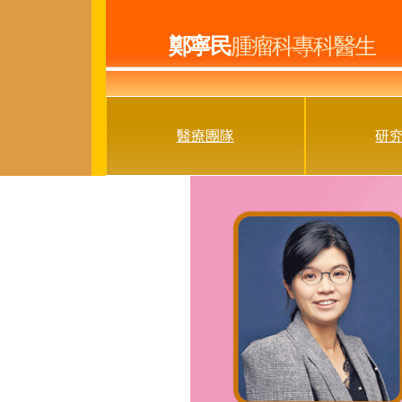
鄭寧民
腫瘤科專科醫生
醫療團隊
研