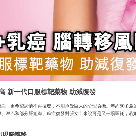
險高 新一代口服標靶藥物 助減復發
疾，更希望病情不再復發，不用承受巨大的心理負擔。年約50多歲
部、淋巴和部分肝組織。癌症復發對張女士來說可是又一場噩耗，若
出現腦轉移