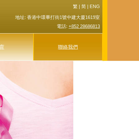
繁
|
简 |
ENG
地址: 香港中環畢打街1號中建大廈1619室
電話:
+852 28686813
(current)
育
聯絡我們