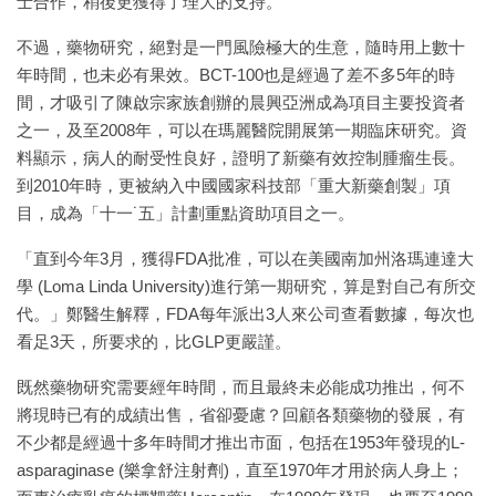
士合作，稍後更獲得了理大的支持。
不過，藥物研究，絕對是一門風險極大的生意，隨時用上數十
年時間，也未必有果效。BCT-100也是經過了差不多5年的時
間，才吸引了陳啟宗家族創辦的晨興亞洲成為項目主要投資者
之一，及至2008年，可以在瑪麗醫院開展第一期臨床研究。資
料顯示，病人的耐受性良好，證明了新藥有效控制腫瘤生長。
到2010年時，更被納入中國國家科技部「重大新藥創製」項
目，成為「十一˙五」計劃重點資助項目之一。
「直到今年3月，獲得FDA批准，可以在美國南加州洛瑪連達大
學 (Loma Linda University)進行第一期研究，算是對自己有所交
代。」鄭醫生解釋，FDA每年派出3人來公司查看數據，每次也
看足3天，所要求的，比GLP更嚴謹。
既然藥物研究需要經年時間，而且最終未必能成功推出，何不
將現時已有的成績出售，省卻憂慮？回顧各類藥物的發展，有
不少都是經過十多年時間才推出市面，包括在1953年發現的L-
asparaginase (樂拿舒注射劑)，直至1970年才用於病人身上；