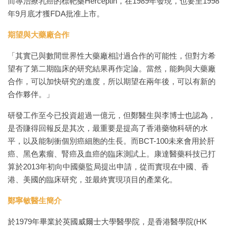
而專治療乳癌的標靶藥Herceptin，在1989年發現，也要至1998
年9月底才獲FDA批准上市。
期望與大藥廠合作
「其實已與數間世界性大藥廠相討過合作的可能性，但對方希
望有了第二期臨床的研究結果再作定論。當然，能夠與大藥廠
合作，可以加快研究的進度，所以期望在兩年後，可以有新的
合作夥伴。」
研發工作至今已投資超過一億元，但鄭醫生與李博士也認為，
是否賺得回報反是其次，最重要是提高了香港藥物科研的水
平，以及能制衝個別癌細胞的生長。而BCT-100未來會用於肝
癌、黑色素瘤、腎癌及血癌的臨床測試上。康達醫藥科技已打
算於2013年初向中國藥監局提出申請，從而實現在中國、香
港、美國的臨床研究，並最終實現項目的產業化。
鄭寧敏醫生簡介
於1979年畢業於英國威爾士大學醫學院，是香港醫學院(HK