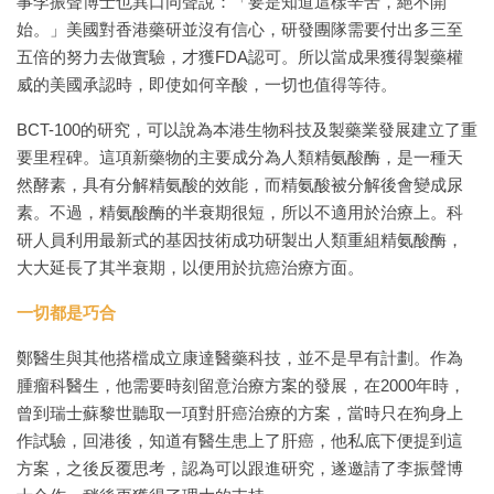
事李振聲博士也異口同聲說：「要是知道這樣辛苦，絕不開
始。」美國對香港藥研並沒有信心，研發團隊需要付出多三至
五倍的努力去做實驗，才獲FDA認可。所以當成果獲得製藥權
威的美國承認時，即使如何辛酸，一切也值得等待。
BCT-100的研究，可以說為本港生物科技及製藥業發展建立了重
要里程碑。這項新藥物的主要成分為人類精氨酸酶，是一種天
然酵素，具有分解精氨酸的效能，而精氨酸被分解後會變成尿
素。不過，精氨酸酶的半衰期很短，所以不適用於治療上。科
研人員利用最新式的基因技術成功研製出人類重組精氨酸酶，
大大延長了其半衰期，以便用於抗癌治療方面。
一切都是巧合
鄭醫生與其他搭檔成立康達醫藥科技，並不是早有計劃。作為
腫瘤科醫生，他需要時刻留意治療方案的發展，在2000年時，
曾到瑞士蘇黎世聽取一項對肝癌治療的方案，當時只在狗身上
作試驗，回港後，知道有醫生患上了肝癌，他私底下便提到這
方案，之後反覆思考，認為可以跟進研究，遂邀請了李振聲博