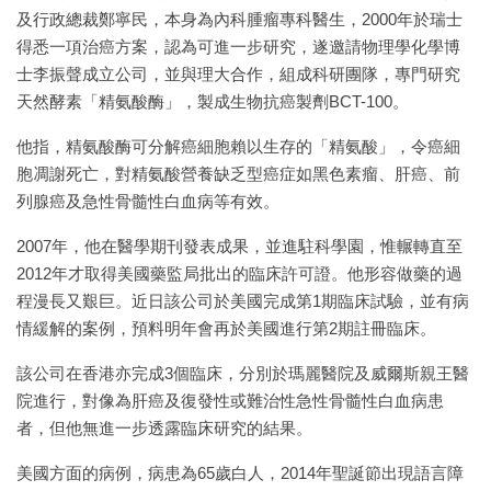
及行政總裁鄭寧民，本身為內科腫瘤專科醫生，2000年於瑞士
得悉一項治癌方案，認為可進一步研究，遂邀請物理學化學博
士李振聲成立公司，並與理大合作，組成科研團隊，專門研究
天然酵素「精氨酸酶」，製成生物抗癌製劑BCT-100。
他指，精氨酸酶可分解癌細胞賴以生存的「精氨酸」，令癌細
胞凋謝死亡，對精氨酸營養缺乏型癌症如黑色素瘤、肝癌、前
列腺癌及急性骨髓性白血病等有效。
2007年，他在醫學期刊發表成果，並進駐科學園，惟輾轉直至
2012年才取得美國藥監局批出的臨床許可證。他形容做藥的過
程漫長又艱巨。近日該公司於美國完成第1期臨床試驗，並有病
情緩解的案例，預料明年會再於美國進行第2期註冊臨床。
該公司在香港亦完成3個臨床，分別於瑪麗醫院及威爾斯親王醫
院進行，對像為肝癌及復發性或難治性急性骨髓性白血病患
者，但他無進一步透露臨床研究的結果。
美國方面的病例，病患為65歲白人，2014年聖誕節出現語言障