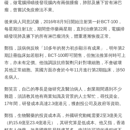
礙，做電腦掃瞄後發現腦內有兩個腫瘤，肺部及腋下皆有淋巴
瘤，曾嘗試免疫療法不果。
後來病人同意試藥，2016年8月9日開始注射第一針BCT-100，
每星期注射1次，期間曾停藥兩星期，直到治療第22周，電腦掃
瞄發現肺及腋下的所有淋巴瘤消失，體重逐漸恢復正常。
鄭指，該病例反映「10多年的努力初步顯示有成果」，明年第2
期註冊臨床如若順利，BCT-100即可開售，但無法推算何時可上
市，亦未有定價。他強調該抗癌製劑只針對壞細胞，不會破壞
其他正常細胞。英國方面亦會於今年11月進行第2期臨床，涉50
名病人。
鄭笑言，自己的專長是做研究及醫治病人，創業期間遇到不少
難題，須請教其他有商業知識及背景的人士幫忙，尋找資金。
17年間，研發成本高達2.3億港元，獲創投公司及政府等資助。
鄭指，生物醫藥的投資成本高，外國研究動輒需要2至3億美元
（約15.6億至23.4億港元），其研究算是低成本。他又指，香港
鮮有人做藥，故美國藥監局疑慮甚多，申請許可證的過程絕不