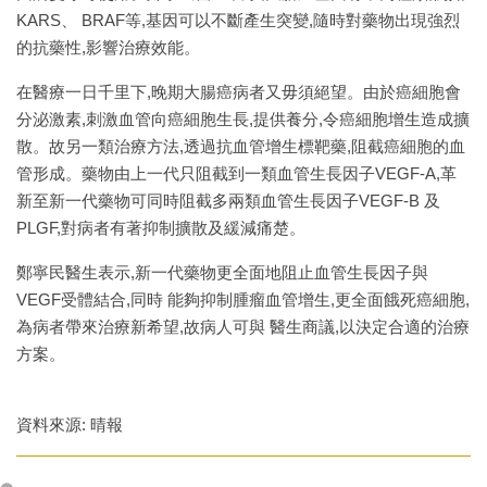
KARS、 BRAF等,基因可以不斷產生突變,隨時對藥物出現強烈
的抗藥性,影響治療效能。
在醫療一日千里下,晚期大腸癌病者又毋須絕望。由於癌細胞會
分泌激素,刺激血管向癌細胞生長,提供養分,令癌細胞增生造成擴
散。故另一類治療方法,透過抗血管增生標靶藥,阻截癌細胞的血
管形成。藥物由上一代只阻截到一類血管生長因子VEGF-A,革
新至新一代藥物可同時阻截多兩類血管生長因子VEGF-B 及
PLGF,對病者有著抑制擴散及緩減痛楚。
鄭寧民醫生表示,新一代藥物更全面地阻止血管生長因子與
VEGF受體結合,同時 能夠抑制腫瘤血管增生,更全面餓死癌細胞,
為病者帶來治療新希望,故病人可與 醫生商議,以決定合適的治療
方案。
資料來源: 晴報