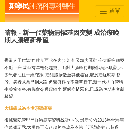
鄭寧民
腫瘤科專科醫生
選單
晴報 - 新一代藥物無懼基因突變 成治療晚
期大腸癌新希望
香港人工作繁忙,飲食西化多肉少菜,但又缺少運動,令大腸癌個案
不斷上升,甚至有年輕化趨勢。面對大腸癌初期徵狀絕不明顯,不
少患者往往一經確診, 癌細胞擴散至其他器官,屬於癌症晚期階
段。病者以為已到末路,但醫療科技不斷革新下,新一代抗血管增
生藥物治療,有機會令腫瘤縮小,延緩病情惡化,已成為晚期患者新
希望。
大腸癌成為本港頭號癌症
根據醫院管理局香港癌症資料統計中心, 最新公佈2013年全港癌
症數據顯示,大腸癌再次超越肺癌成為本港「頭號癌症」,超過