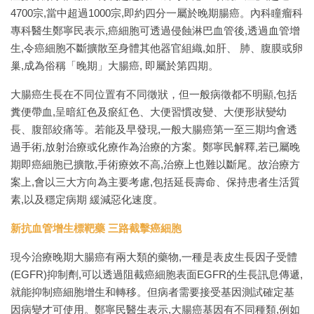
4700宗,當中超過1000宗,即約四分一屬於晚期腸癌。內科瞳瘤科
專科醫生鄭寧民表示,癌細胞可透過侵蝕淋巴血管後,透過血管增
生,令癌細胞不斷擴散至身體其他器官組織,如肝、 肺、腹膜或卵
巢,成為俗稱「晚期」大腸癌, 即屬於第四期。
大腸癌生長在不同位置有不同徵狀，但一般病徵都不明顯,包括
糞便帶血,呈暗紅色及瘀紅色、大便習慣改變、大便形狀變幼
長、腹部絞痛等。若能及早發現,一般大腸癌第一至三期均會透
過手術,放射治療或化療作為治療的方案。鄭寧民解釋,若已屬晚
期即癌細胞已擴散,手術療效不高,治療上也難以斷尾。故治療方
案上,會以三大方向為主要考慮,包括延長壽命、保持患者生活質
素,以及穩定病期 緩減惡化速度。
新抗血管增生標靶藥 三路截擊癌細胞
現今治療晚期大腸癌有兩大類的藥物,一種是表皮生長因子受體
(EGFR)抑制劑,可以透過阻截癌細胞表面EGFR的生長訊息傳遞,
就能抑制癌細胞增生和轉移。但病者需要接受基因測試確定基
因病變才可使用。鄭寧民醫生表示,大腸癌基因有不同種類,例如