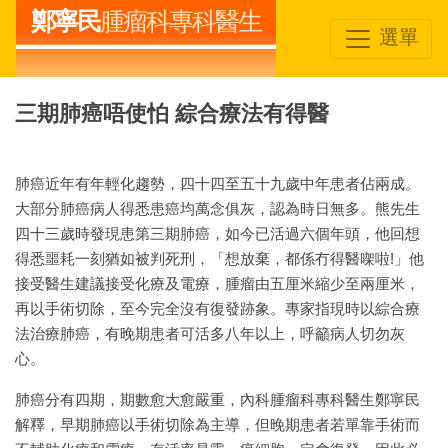
鄭寧民
腫瘤科專科醫生
選單
三期肺癌唔使怕 綜合療法有得醫
肺癌近年有年輕化趨勢，四十四至五十九歲中年患者佔兩成。
大部分肺癌病人得悉患癌均萬念俱灰，認為時日無多。熊先生
四十三歲時發現患第三期肺癌，如今已活過六個年頭，他回想
得悉噩耗一刻猶如被判死刑，「想放棄，都係冇得醫㗎啦!」他
接受醫生建議接受化療及電療，腫瘤由五厘米縮少至兩厘米，
再以手術切除，至今完全沒有復發跡象。專家指現時以綜合療
法治療肺癌，有晚期患者可活多八年以上，呼籲病人切勿灰
心。
肺癌分有四期，期數愈大愈嚴重，內科腫瘤科專科醫生鄭寧民
解釋，早期肺癌以手術切除為主導，但晚期患者若單靠手術而