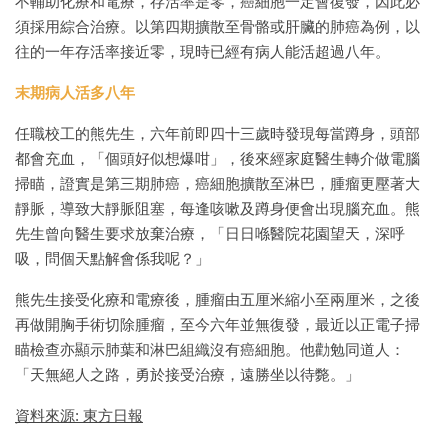
不輔助化療和電療，存活率是零，癌細胞一定會復發，因此必
須採用綜合治療。以第四期擴散至骨骼或肝臟的肺癌為例，以
往的一年存活率接近零，現時已經有病人能活超過八年。
末期病人活多八年
任職校工的熊先生，六年前即四十三歲時發現每當蹲身，頭部
都會充血，「個頭好似想爆咁」，後來經家庭醫生轉介做電腦
掃瞄，證實是第三期肺癌，癌細胞擴散至淋巴，腫瘤更壓著大
靜脈，導致大靜脈阻塞，每逢咳嗽及蹲身便會出現腦充血。熊
先生曾向醫生要求放棄治療，「日日喺醫院花園望天，深呼
吸，問個天點解會係我呢？」
熊先生接受化療和電療後，腫瘤由五厘米縮小至兩厘米，之後
再做開胸手術切除腫瘤，至今六年並無復發，最近以正電子掃
瞄檢查亦顯示肺葉和淋巴組織沒有癌細胞。他勸勉同道人：
「天無絕人之路，勇於接受治療，遠勝坐以待斃。」
資料來源: 東方日報