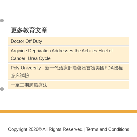
更多教育文章
Doctor Off Duty
Arginine Deprivation Addresses the Achilles Heel of
Cancer: Urea Cycle
Poly University - 新一代治療肝癌藥物首獲美國FDA授權
臨床試驗
一至三期肺癌療法
Copyright
2026©
All Rights Reserved.|
Terms and Conditions