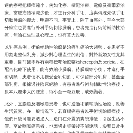
適的療程把腫瘤縮小，例如化療、標靶治療、電療及荷爾蒙治
療。當腫瘤體積減少後，才進行外科手術。這與傳統先做手術
切取腫瘤的觀念，明顯不同。事實上，除了血癌外，至今大部
分癌症也要進行外科手術切除腫瘤，患者先進行術前輔助性治
療，無論在生理及心理上，也有莫大改善。
以乳癌為例，術前輔助性治療是治療乳癌的大趨勢，令患者不
用割走整個乳房，減少對心理產生的創傷，對於新婚女性尤其
重要。目前醫學界有兩種標靶治療藥物herceptin及perjeta，在
配合化療下使用，能有效縮小腫瘤。待腫瘤縮小後，才進行手
術切除，患者便不用接受全乳切割，可保留部分乳房，甚至全
部乳房。根據過往臨床經驗，有患者進行術前輔助性治療後，
原本八厘米大的腫瘤，縮小至一粒豆般，成效顯著。
此外，直腸癌及咽喉癌患者，也可透過術前輔助性治療，改善
生活質素。在一般情況下，若直腸癌患者以手術切除腫瘤後，
他們日後可能要透過人工造口在外置的糞袋排便，引起生活不
便。至於咽喉癌患者，也因切走聲帶後不能說話，影響日常生