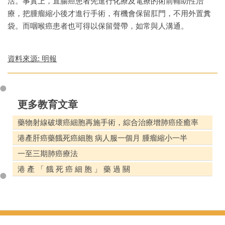
活。事實上，直腸癌患者先進行化療及電療的術前輔助性治
療，把腫瘤縮小後才進行手術，有機會保留肛門，不用外置糞
袋。而咽喉癌患者也可得以保留聲帶，如常與人溝通。
資料來源: 明報
更多教育文章
藥物射線破壞癌細胞再施手術，綜合治療增肺癌痊癒率
港產肝癌藥餓死癌細胞 病人服一個月 腫瘤縮小一半
一至三期肺癌療法
港 產 「 餓 死 癌 細 胞 」 藥 過 關